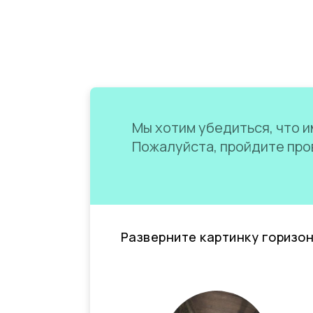
Мы хотим убедиться, что им
Пожалуйста, пройдите пров
Разверните картинку горизо