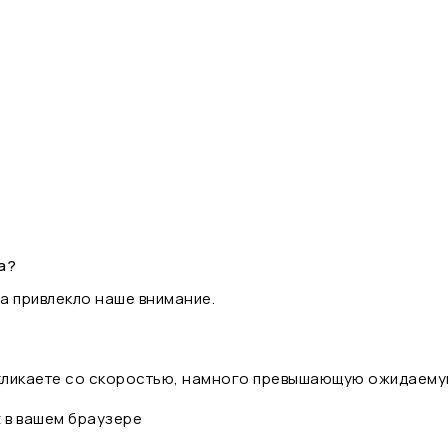
а?
а привлекло наше внимание.
 кликаете со скоростью, намного превышающую ожидаему
t в вашем браузере