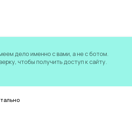
еем дело именно с вами, а не с ботом.
ерку, чтобы получить доступ к сайту.
нтально