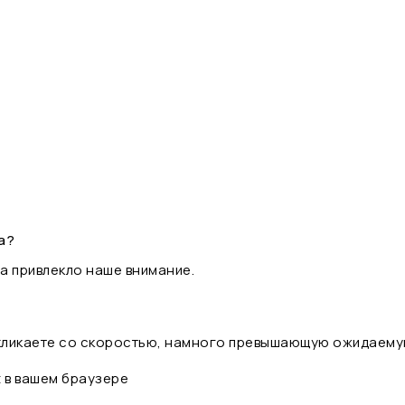
а?
а привлекло наше внимание.
 кликаете со скоростью, намного превышающую ожидаему
t в вашем браузере