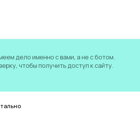
еем дело именно с вами, а не с ботом.
ерку, чтобы получить доступ к сайту.
нтально