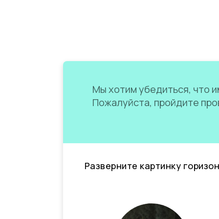
Мы хотим убедиться, что им
Пожалуйста, пройдите пров
Разверните картинку горизо