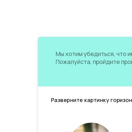
Мы хотим убедиться, что им
Пожалуйста, пройдите пров
Разверните картинку горизо