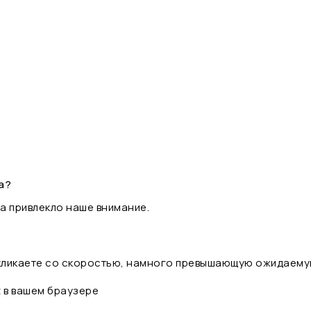
а?
а привлекло наше внимание.
 кликаете со скоростью, намного превышающую ожидаему
t в вашем браузере