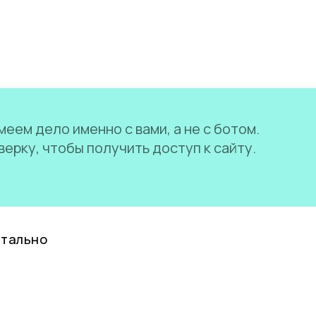
еем дело именно с вами, а не с ботом.
ерку, чтобы получить доступ к сайту.
нтально