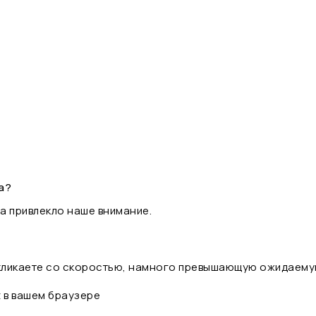
а?
а привлекло наше внимание.
 кликаете со скоростью, намного превышающую ожидаему
t в вашем браузере