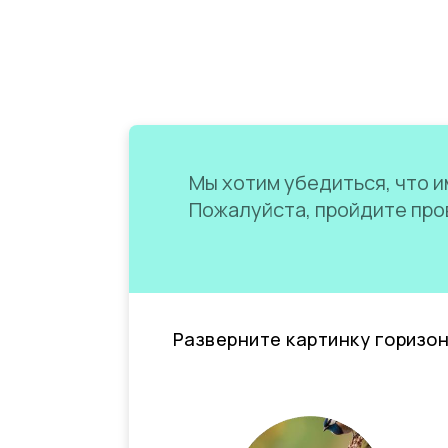
Мы хотим убедиться, что им
Пожалуйста, пройдите пров
Разверните картинку горизо