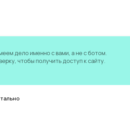
еем дело именно с вами, а не с ботом.
ерку, чтобы получить доступ к сайту.
нтально