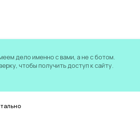
еем дело именно с вами, а не с ботом.
ерку, чтобы получить доступ к сайту.
нтально