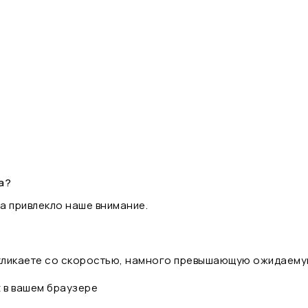
а?
а привлекло наше внимание.
 кликаете со скоростью, намного превышающую ожидаему
t в вашем браузере