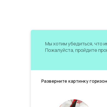
Мы хотим убедиться, что им
Пожалуйста, пройдите пров
Разверните картинку горизо