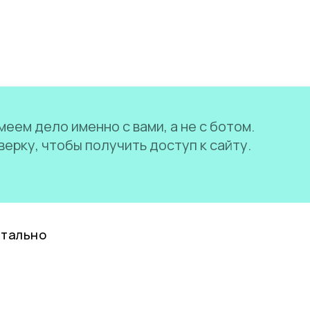
еем дело именно с вами, а не с ботом.
ерку, чтобы получить доступ к сайту.
нтально