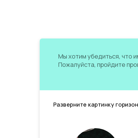
Мы хотим убедиться, что им
Пожалуйста, пройдите пров
Разверните картинку горизо