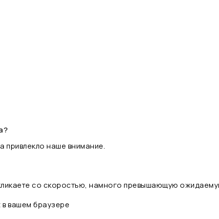
а?
а привлекло наше внимание.
 кликаете со скоростью, намного превышающую ожидаему
t в вашем браузере