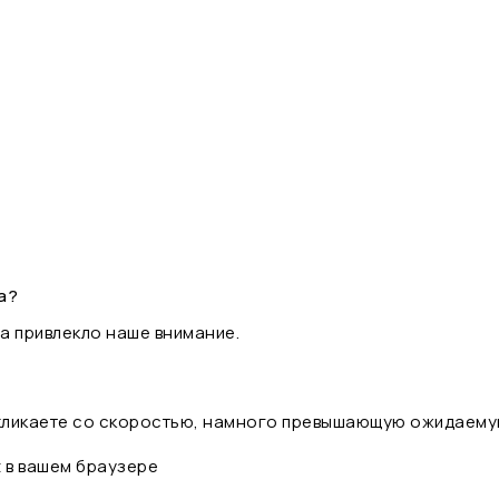
а?
а привлекло наше внимание.
 кликаете со скоростью, намного превышающую ожидаему
t в вашем браузере