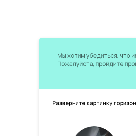
Мы хотим убедиться, что им
Пожалуйста, пройдите пров
Разверните картинку горизо