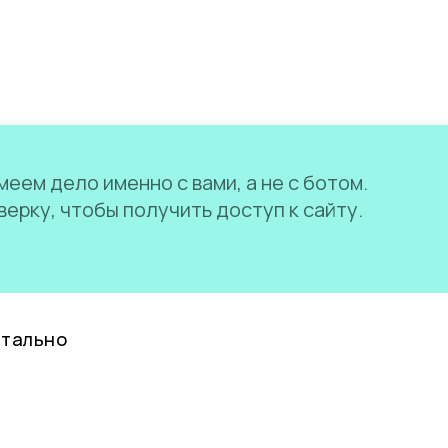
еем дело именно с вами, а не с ботом.
ерку, чтобы получить доступ к сайту.
нтально