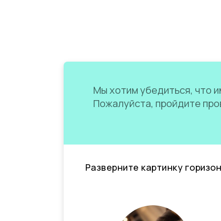
Мы хотим убедиться, что им
Пожалуйста, пройдите пров
Разверните картинку горизо