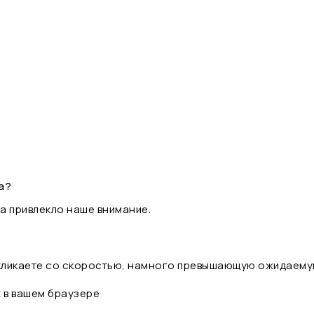
а?
а привлекло наше внимание.
 кликаете со скоростью, намного превышающую ожидаему
t в вашем браузере