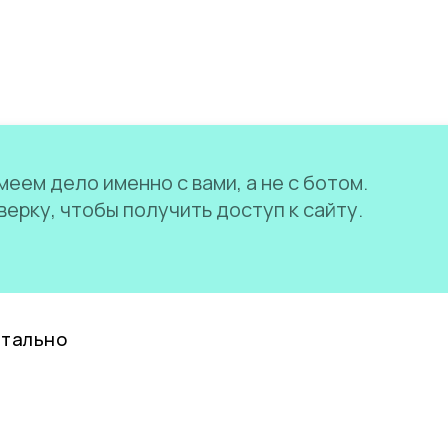
еем дело именно с вами, а не с ботом.
ерку, чтобы получить доступ к сайту.
нтально