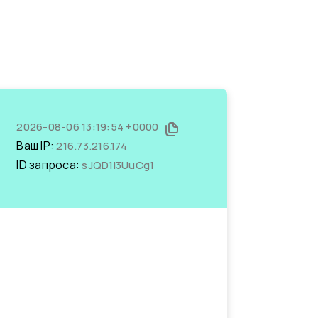
2026-08-06 13:19:54 +0000
Ваш IP:
216.73.216.174
ID запроса:
sJQD1i3UuCg1