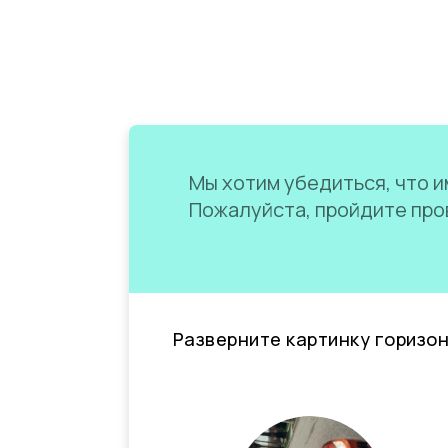
Мы хотим убедиться, что им
Пожалуйста, пройдите пров
Разверните картинку горизо