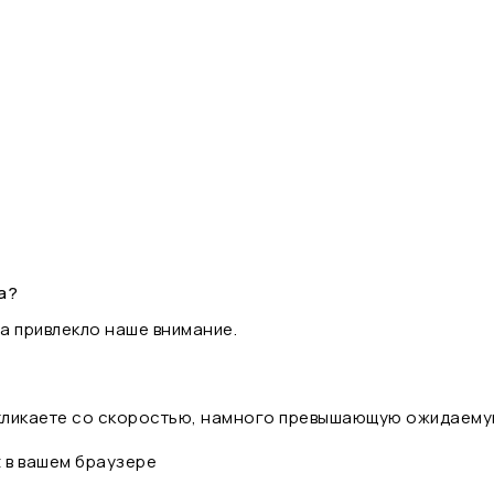
а?
а привлекло наше внимание.
 кликаете со скоростью, намного превышающую ожидаему
t в вашем браузере