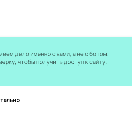
еем дело именно с вами, а не с ботом.
ерку, чтобы получить доступ к сайту.
нтально