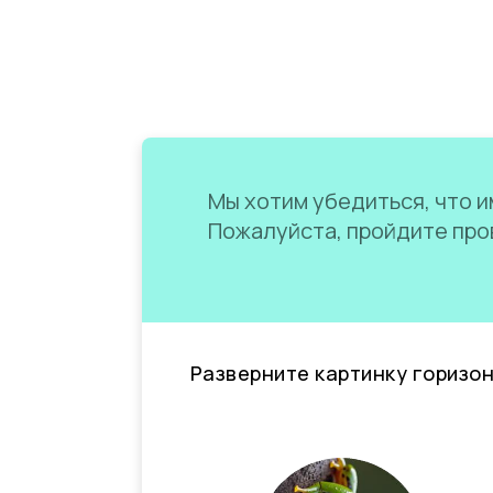
Мы хотим убедиться, что им
Пожалуйста, пройдите пров
Разверните картинку горизо