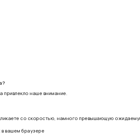
а?
а привлекло наше внимание.
 кликаете со скоростью, намного превышающую ожидаему
t в вашем браузере