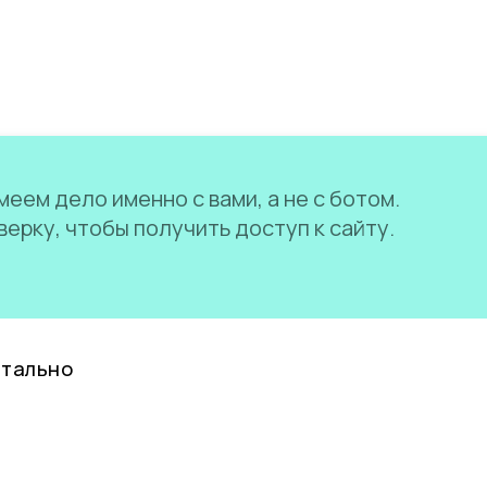
еем дело именно с вами, а не с ботом.
ерку, чтобы получить доступ к сайту.
нтально