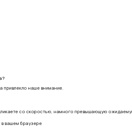
а?
а привлекло наше внимание.
 кликаете со скоростью, намного превышающую ожидаему
t в вашем браузере