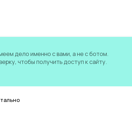
еем дело именно с вами, а не с ботом.
ерку, чтобы получить доступ к сайту.
нтально