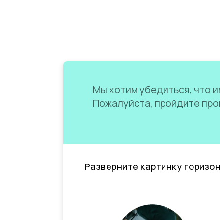
Мы хотим убедиться, что им
Пожалуйста, пройдите пров
Разверните картинку горизо