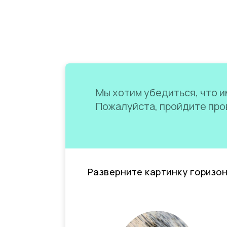
Мы хотим убедиться, что им
Пожалуйста, пройдите пров
Разверните картинку горизо