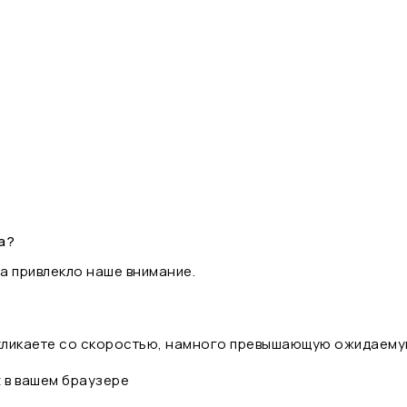
а?
а привлекло наше внимание.
 кликаете со скоростью, намного превышающую ожидаему
t в вашем браузере