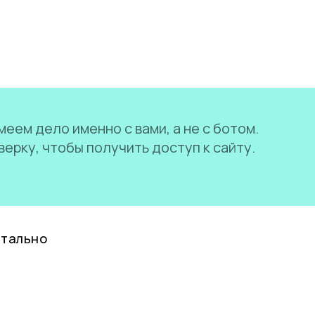
еем дело именно с вами, а не с ботом.
ерку, чтобы получить доступ к сайту.
нтально