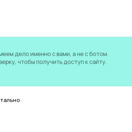
еем дело именно с вами, а не с ботом.
ерку, чтобы получить доступ к сайту.
нтально