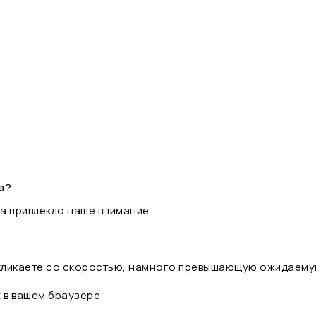
а?
а привлекло наше внимание.
 кликаете со скоростью, намного превышающую ожидаему
t в вашем браузере