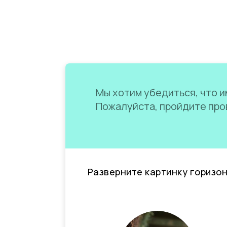
Мы хотим убедиться, что им
Пожалуйста, пройдите пров
Разверните картинку горизо