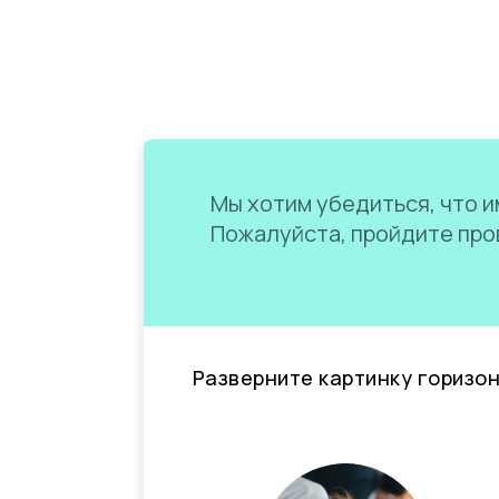
Мы хотим убедиться, что им
Пожалуйста, пройдите пров
Разверните картинку горизо