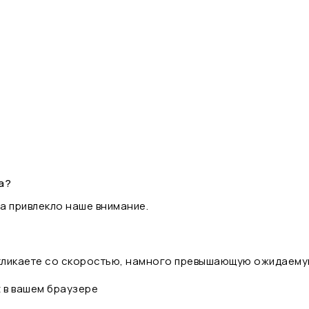
а?
а привлекло наше внимание.
 кликаете со скоростью, намного превышающую ожидаему
t в вашем браузере