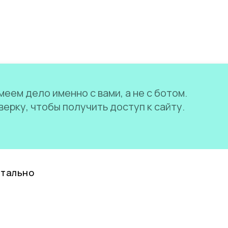
еем дело именно с вами, а не с ботом.
ерку, чтобы получить доступ к сайту.
нтально