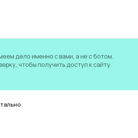
еем дело именно с вами, а не с ботом.
ерку, чтобы получить доступ к сайту.
нтально