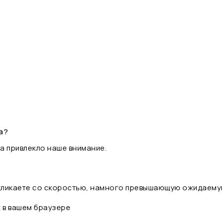
а?
а привлекло наше внимание.
 кликаете со скоростью, намного превышающую ожидаему
t в вашем браузере