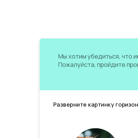
Мы хотим убедиться, что им
Пожалуйста, пройдите пров
Разверните картинку горизо