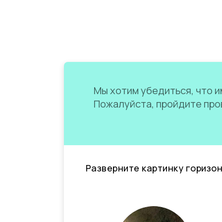
Мы хотим убедиться, что им
Пожалуйста, пройдите пров
Разверните картинку горизо