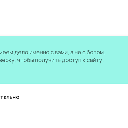
еем дело именно с вами, а не с ботом.
ерку, чтобы получить доступ к сайту.
нтально