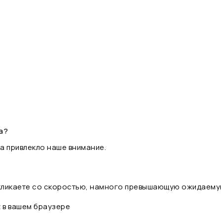
а?
а привлекло наше внимание.
 кликаете со скоростью, намного превышающую ожидаему
t в вашем браузере