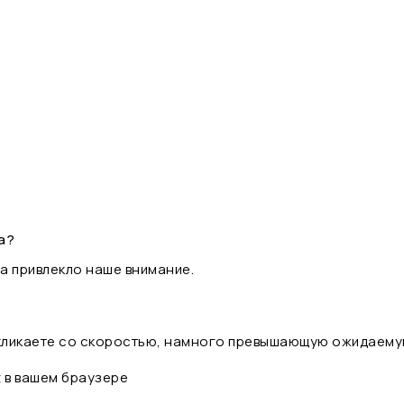
а?
а привлекло наше внимание.
 кликаете со скоростью, намного превышающую ожидаему
t в вашем браузере