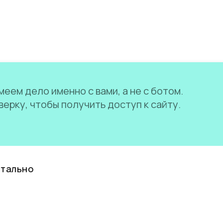
еем дело именно с вами, а не с ботом.
ерку, чтобы получить доступ к сайту.
нтально