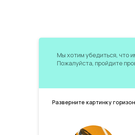
Мы хотим убедиться, что им
Пожалуйста, пройдите пров
Разверните картинку горизо