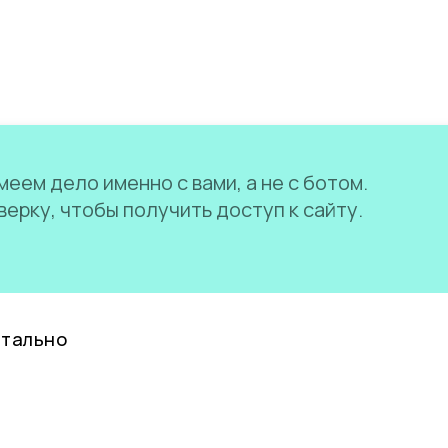
еем дело именно с вами, а не с ботом.
ерку, чтобы получить доступ к сайту.
нтально