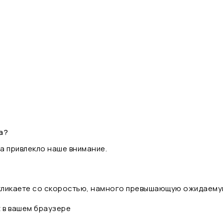
а?
а привлекло наше внимание.
 кликаете со скоростью, намного превышающую ожидаему
t в вашем браузере