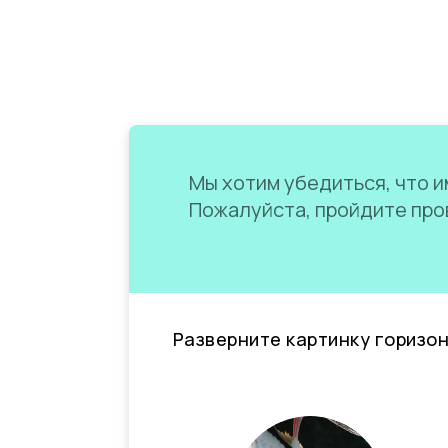
Мы хотим убедиться, что им
Пожалуйста, пройдите пров
Разверните картинку горизо