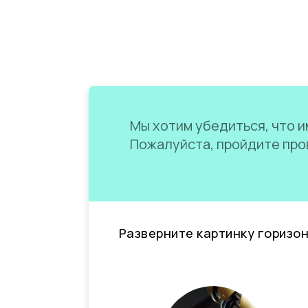
Мы хотим убедиться, что им
Пожалуйста, пройдите пров
Разверните картинку горизо