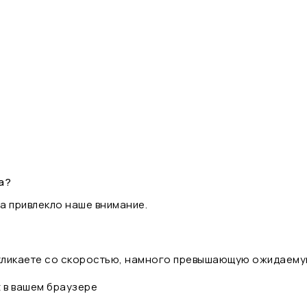
а?
а привлекло наше внимание.
 кликаете со скоростью, намного превышающую ожидаему
t в вашем браузере