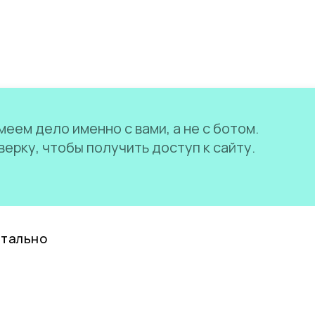
еем дело именно с вами, а не с ботом.
ерку, чтобы получить доступ к сайту.
нтально