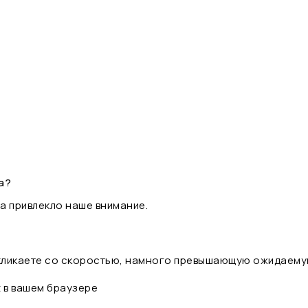
а?
а привлекло наше внимание.
 кликаете со скоростью, намного превышающую ожидаему
t в вашем браузере