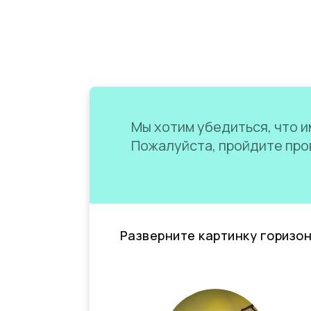
Мы хотим убедиться, что им
Пожалуйста, пройдите пров
Разверните картинку горизо