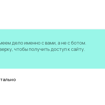
еем дело именно с вами, а не с ботом.
ерку, чтобы получить доступ к сайту.
нтально