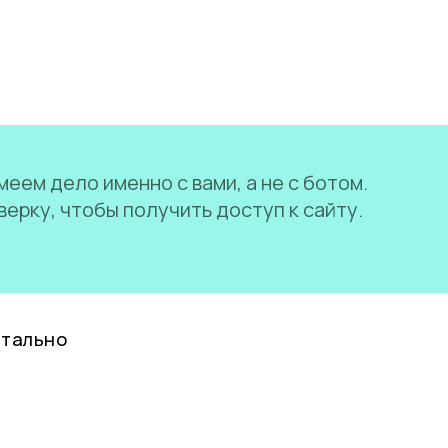
еем дело именно с вами, а не с ботом.
ерку, чтобы получить доступ к сайту.
нтально