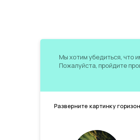
Мы хотим убедиться, что им
Пожалуйста, пройдите пров
Разверните картинку горизо