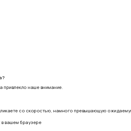
а?
а привлекло наше внимание.
 кликаете со скоростью, намного превышающую ожидаему
t в вашем браузере