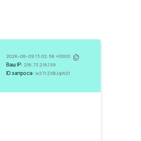
2026-08-09 13:02:58 +0000
Ваш IP:
216.73.216.159
ID запроса:
w2TrZXBJqW21