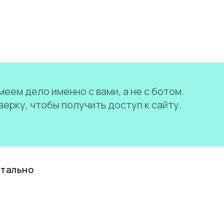
еем дело именно с вами, а не с ботом.
ерку, чтобы получить доступ к сайту.
нтально