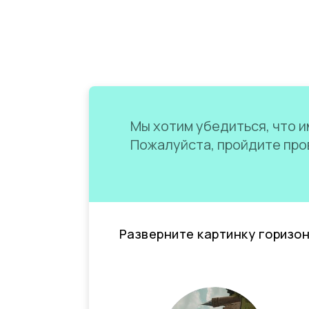
Мы хотим убедиться, что им
Пожалуйста, пройдите пров
Разверните картинку горизо