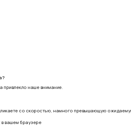
а?
а привлекло наше внимание.
 кликаете со скоростью, намного превышающую ожидаему
t в вашем браузере