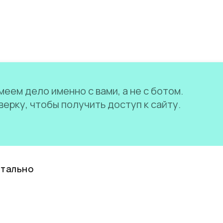
еем дело именно с вами, а не с ботом.
ерку, чтобы получить доступ к сайту.
нтально