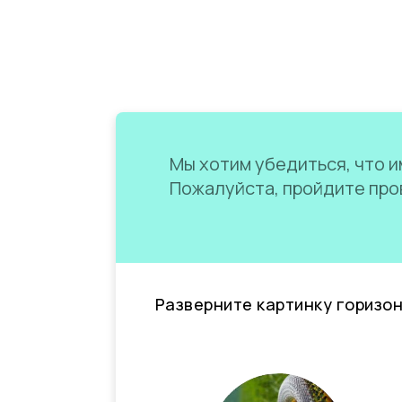
Мы хотим убедиться, что им
Пожалуйста, пройдите пров
Разверните картинку горизо