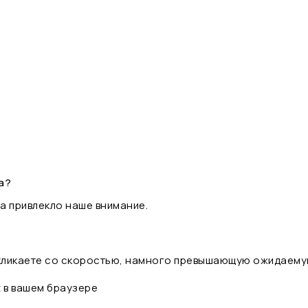
а?
а привлекло наше внимание.
 кликаете со скоростью, намного превышающую ожидаему
t в вашем браузере