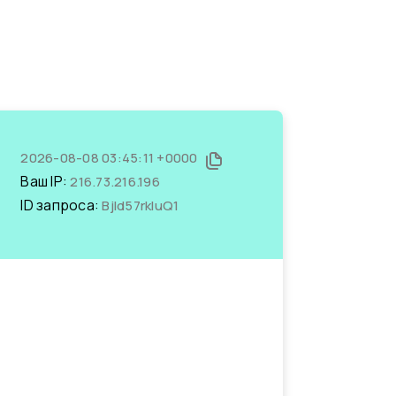
2026-08-08 03:45:11 +0000
Ваш IP:
216.73.216.196
ID запроса:
BjId57rkIuQ1