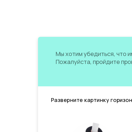
Мы хотим убедиться, что им
Пожалуйста, пройдите пров
Разверните картинку горизо