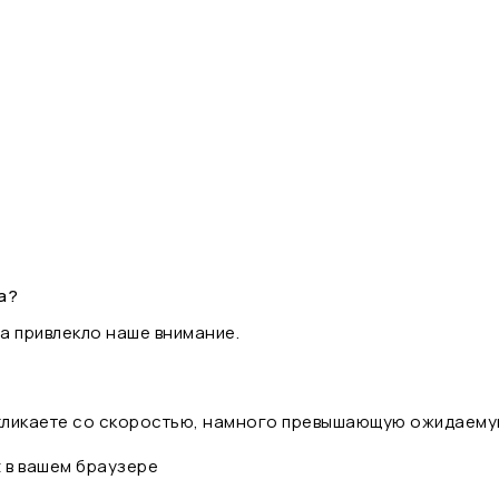
а?
а привлекло наше внимание.
 кликаете со скоростью, намного превышающую ожидаему
t в вашем браузере