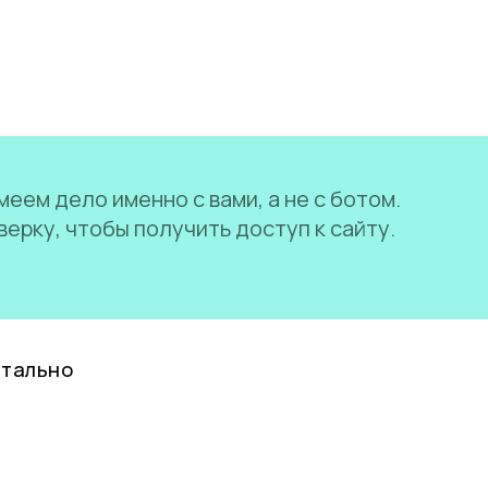
еем дело именно с вами, а не с ботом.
ерку, чтобы получить доступ к сайту.
нтально