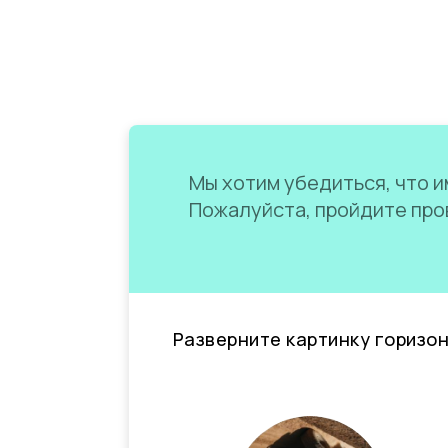
Мы хотим убедиться, что им
Пожалуйста, пройдите пров
Разверните картинку горизо