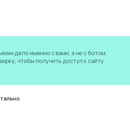
еем дело именно с вами, а не с ботом.
ерку, чтобы получить доступ к сайту.
нтально