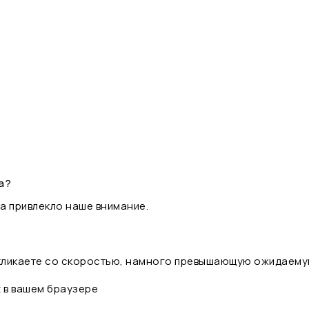
а?
а привлекло наше внимание.
 кликаете со скоростью, намного превышающую ожидаему
t в вашем браузере