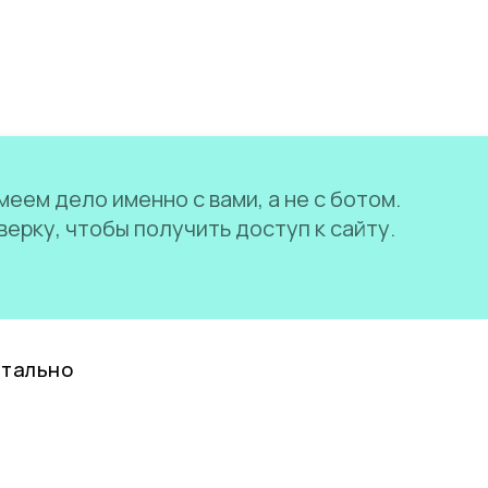
еем дело именно с вами, а не с ботом.
ерку, чтобы получить доступ к сайту.
нтально