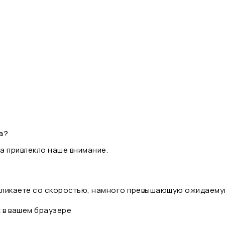
а?
а привлекло наше внимание.
 кликаете со скоростью, намного превышающую ожидаему
t в вашем браузере