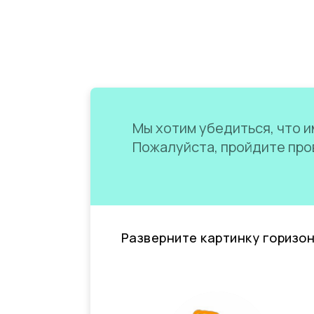
Мы хотим убедиться, что им
Пожалуйста, пройдите пров
Разверните картинку горизо