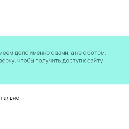
еем дело именно с вами, а не с ботом.
ерку, чтобы получить доступ к сайту.
нтально