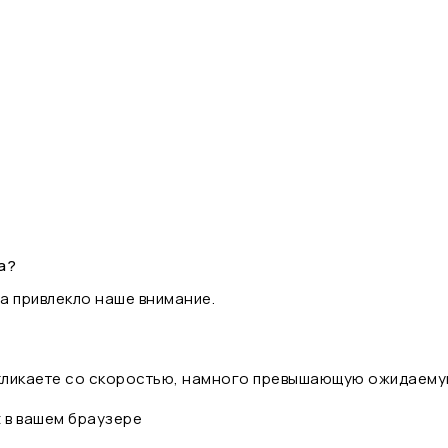
а?
а привлекло наше внимание.
 кликаете со скоростью, намного превышающую ожидаему
t в вашем браузере