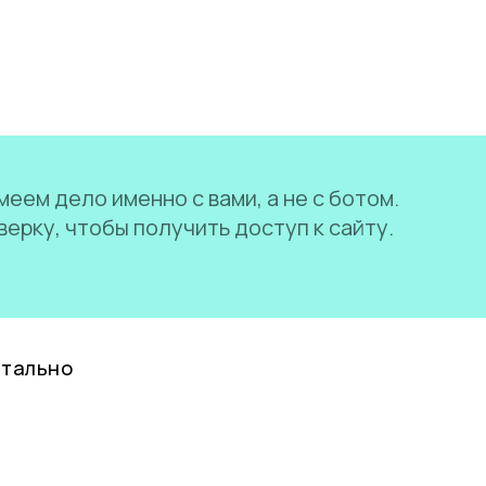
еем дело именно с вами, а не с ботом.
ерку, чтобы получить доступ к сайту.
нтально