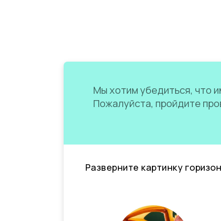
Мы хотим убедиться, что им
Пожалуйста, пройдите пров
Разверните картинку горизо