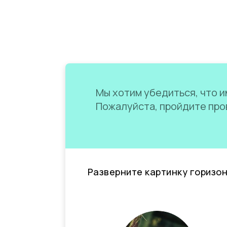
Мы хотим убедиться, что им
Пожалуйста, пройдите пров
Разверните картинку горизо