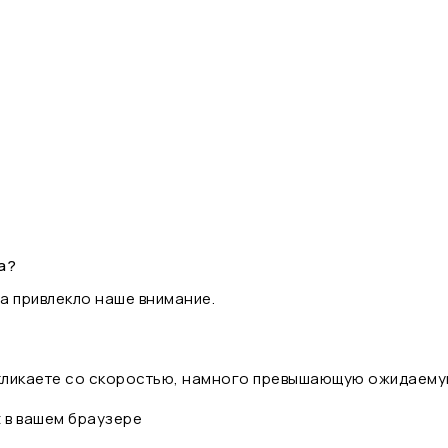
а?
а привлекло наше внимание.
 кликаете со скоростью, намного превышающую ожидаему
t в вашем браузере