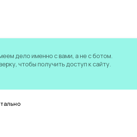
еем дело именно с вами, а не с ботом.
ерку, чтобы получить доступ к сайту.
нтально