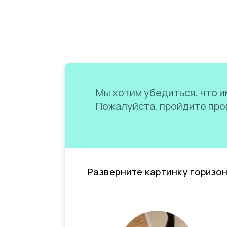
Мы хотим убедиться, что им
Пожалуйста, пройдите пров
Разверните картинку горизо