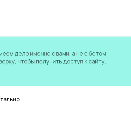
еем дело именно с вами, а не с ботом.
ерку, чтобы получить доступ к сайту.
нтально