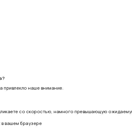
а?
а привлекло наше внимание.
 кликаете со скоростью, намного превышающую ожидаему
t в вашем браузере