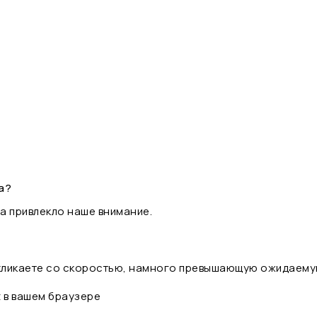
а?
а привлекло наше внимание.
 кликаете со скоростью, намного превышающую ожидаему
t в вашем браузере