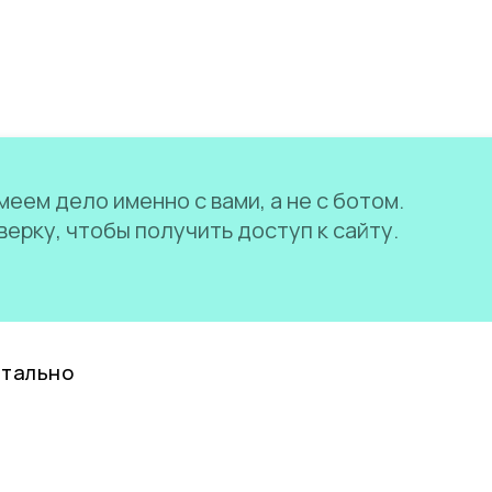
еем дело именно с вами, а не с ботом.
ерку, чтобы получить доступ к сайту.
нтально