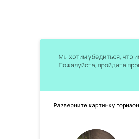
Мы хотим убедиться, что им
Пожалуйста, пройдите пров
Разверните картинку горизо