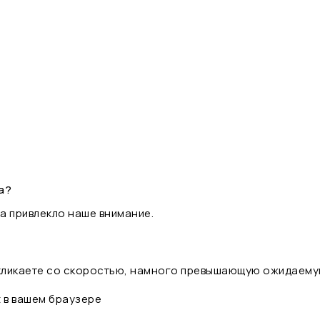
а?
а привлекло наше внимание.
 кликаете со скоростью, намного превышающую ожидаему
t в вашем браузере