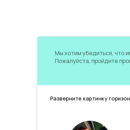
Мы хотим убедиться, что им
Пожалуйста, пройдите пров
Разверните картинку горизо