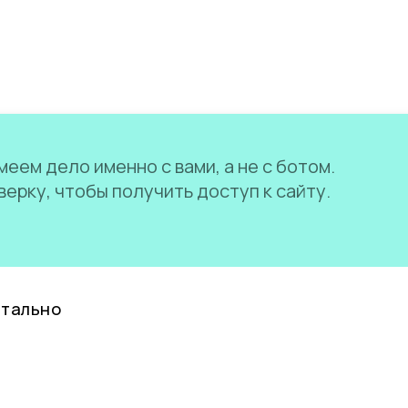
еем дело именно с вами, а не с ботом.
ерку, чтобы получить доступ к сайту.
нтально