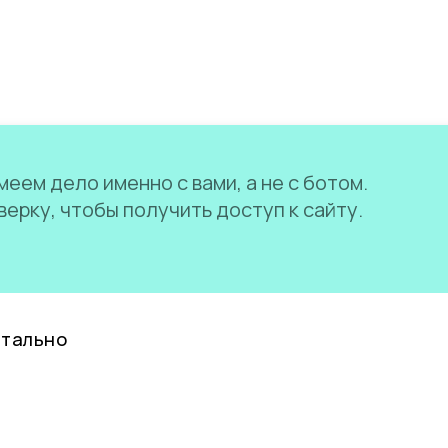
еем дело именно с вами, а не с ботом.
ерку, чтобы получить доступ к сайту.
нтально