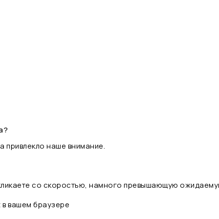
а?
а привлекло наше внимание.
 кликаете со скоростью, намного превышающую ожидаему
t в вашем браузере