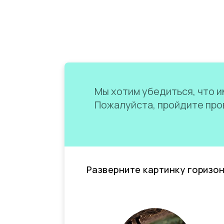
Мы хотим убедиться, что им
Пожалуйста, пройдите пров
Разверните картинку горизо