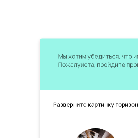
Мы хотим убедиться, что им
Пожалуйста, пройдите пров
Разверните картинку горизо