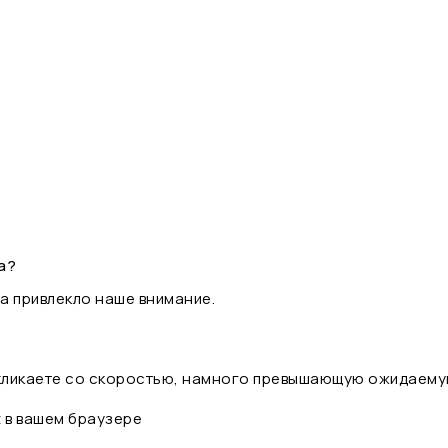
а?
а привлекло наше внимание.
 кликаете со скоростью, намного превышающую ожидаему
t в вашем браузере