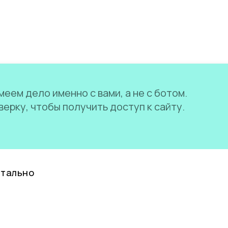
еем дело именно с вами, а не с ботом.
ерку, чтобы получить доступ к сайту.
нтально