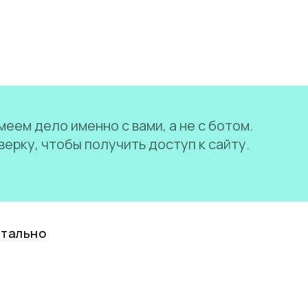
еем дело именно с вами, а не с ботом.
ерку, чтобы получить доступ к сайту.
нтально