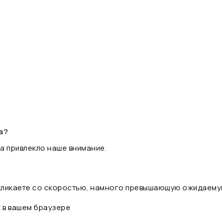
а?
а привлекло наше внимание.
 кликаете со скоростью, намного превышающую ожидаему
t в вашем браузере