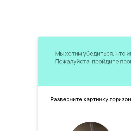
Мы хотим убедиться, что им
Пожалуйста, пройдите пров
Разверните картинку горизо