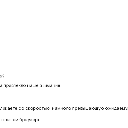
а?
а привлекло наше внимание.
 кликаете со скоростью, намного превышающую ожидаему
t в вашем браузере