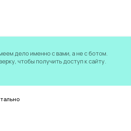
еем дело именно с вами, а не с ботом.
ерку, чтобы получить доступ к сайту.
нтально