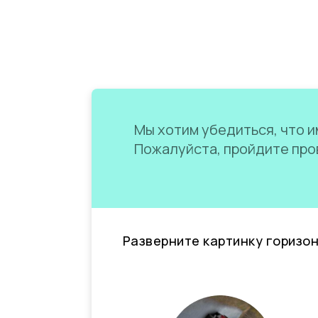
Мы хотим убедиться, что им
Пожалуйста, пройдите пров
Разверните картинку горизо