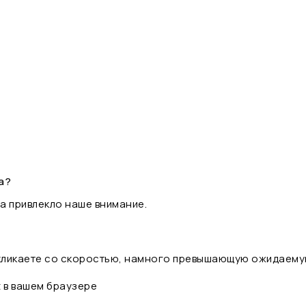
а?
а привлекло наше внимание.
 кликаете со скоростью, намного превышающую ожидаему
t в вашем браузере