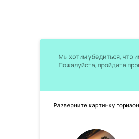
Мы хотим убедиться, что им
Пожалуйста, пройдите пров
Разверните картинку горизо