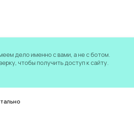
еем дело именно с вами, а не с ботом.
ерку, чтобы получить доступ к сайту.
нтально