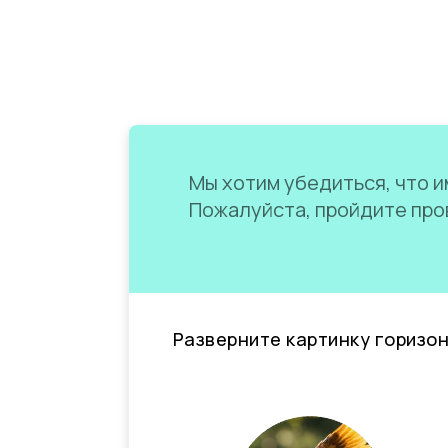
Мы хотим убедиться, что им
Пожалуйста, пройдите пров
Разверните картинку горизо