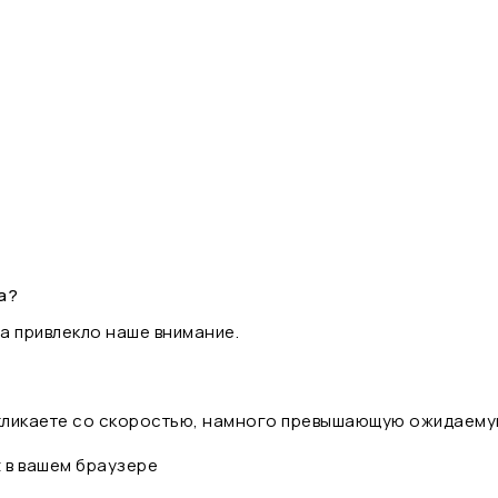
а?
а привлекло наше внимание.
 кликаете со скоростью, намного превышающую ожидаему
t в вашем браузере