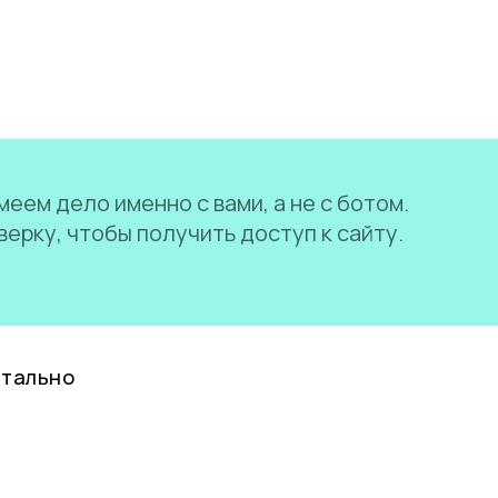
еем дело именно с вами, а не с ботом.
ерку, чтобы получить доступ к сайту.
нтально