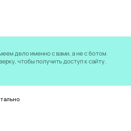
еем дело именно с вами, а не с ботом.
ерку, чтобы получить доступ к сайту.
нтально