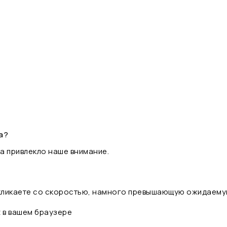
а?
а привлекло наше внимание.
 кликаете со скоростью, намного превышающую ожидаему
t в вашем браузере