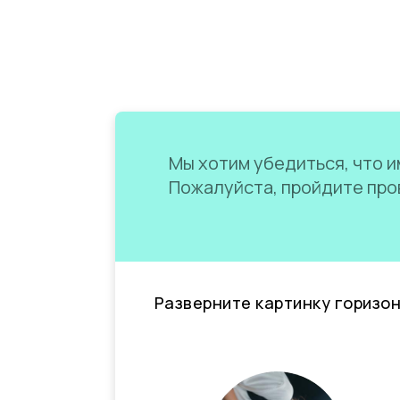
Мы хотим убедиться, что им
Пожалуйста, пройдите пров
Разверните картинку горизо