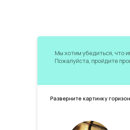
Мы хотим убедиться, что им
Пожалуйста, пройдите пров
Разверните картинку горизо