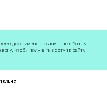
еем дело именно с вами, а не с ботом.
ерку, чтобы получить доступ к сайту.
нтально