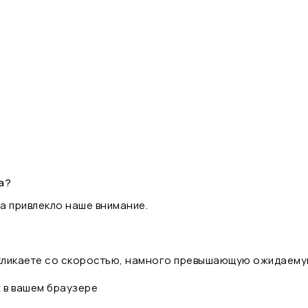
а?
а привлекло наше внимание.
 кликаете со скоростью, намного превышающую ожидаему
t в вашем браузере