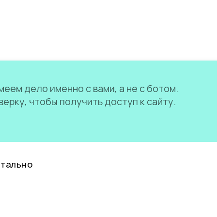
еем дело именно с вами, а не с ботом.
ерку, чтобы получить доступ к сайту.
нтально