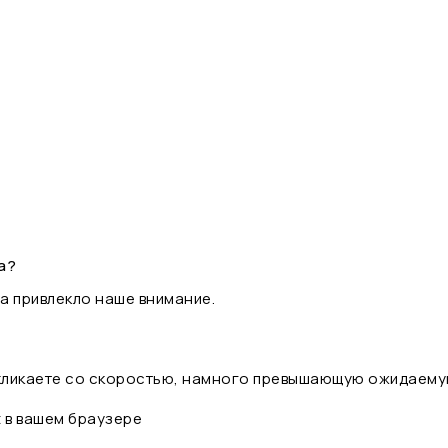
а?
а привлекло наше внимание.
 кликаете со скоростью, намного превышающую ожидаему
t в вашем браузере