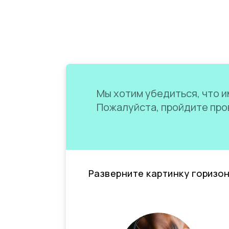
Мы хотим убедиться, что им
Пожалуйста, пройдите пров
Разверните картинку горизо