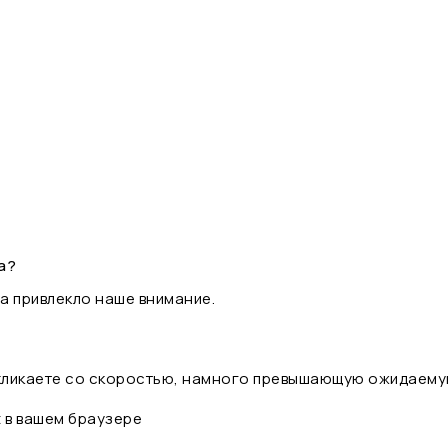
а?
а привлекло наше внимание.
 кликаете со скоростью, намного превышающую ожидаему
t в вашем браузере