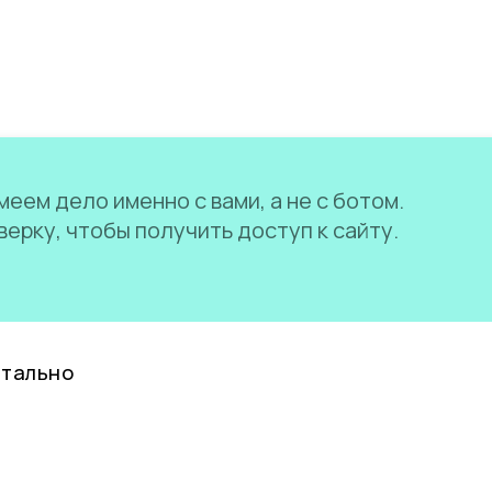
еем дело именно с вами, а не с ботом.
ерку, чтобы получить доступ к сайту.
нтально