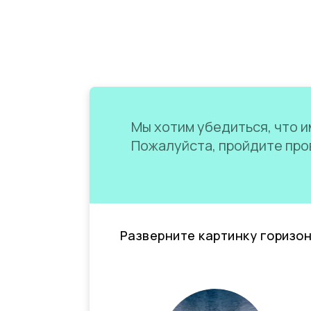
Мы хотим убедиться, что им
Пожалуйста, пройдите пров
Разверните картинку горизо