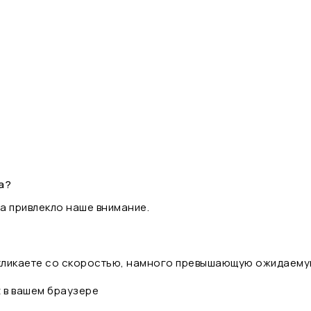
а?
а привлекло наше внимание.
 кликаете со скоростью, намного превышающую ожидаему
t в вашем браузере