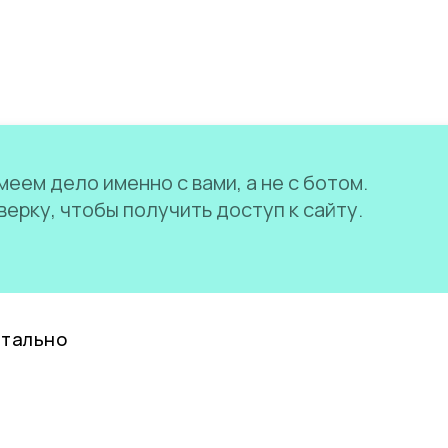
еем дело именно с вами, а не с ботом.
ерку, чтобы получить доступ к сайту.
нтально