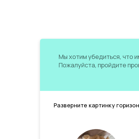
Мы хотим убедиться, что им
Пожалуйста, пройдите пров
Разверните картинку горизо