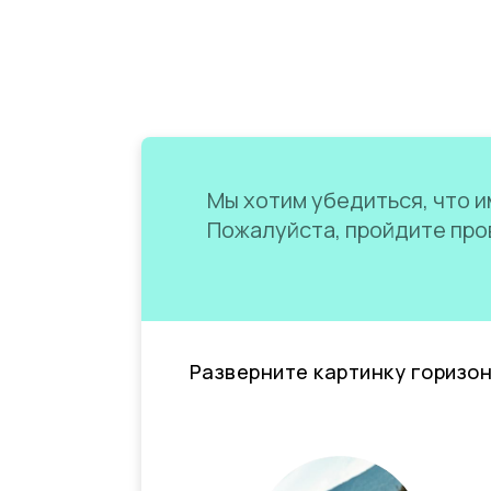
Мы хотим убедиться, что им
Пожалуйста, пройдите пров
Разверните картинку горизо