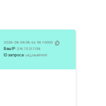
2026-08-06 08:44:56 +0000
Ваш IP:
216.73.217.138
ID запроса:
uiLjJau6HmI1