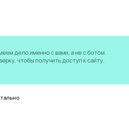
еем дело именно с вами, а не с ботом.
ерку, чтобы получить доступ к сайту.
нтально