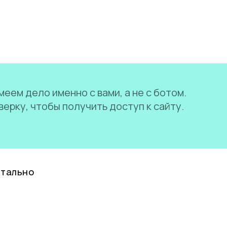
еем дело именно с вами, а не с ботом.
ерку, чтобы получить доступ к сайту.
нтально