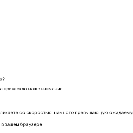
а?
а привлекло наше внимание.
 кликаете со скоростью, намного превышающую ожидаему
t в вашем браузере