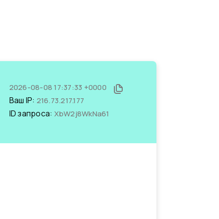
2026-08-08 17:37:33 +0000
Ваш IP:
216.73.217.177
ID запроса:
XbW2j8WkNa61