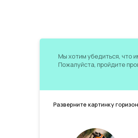
Мы хотим убедиться, что им
Пожалуйста, пройдите пров
Разверните картинку горизо