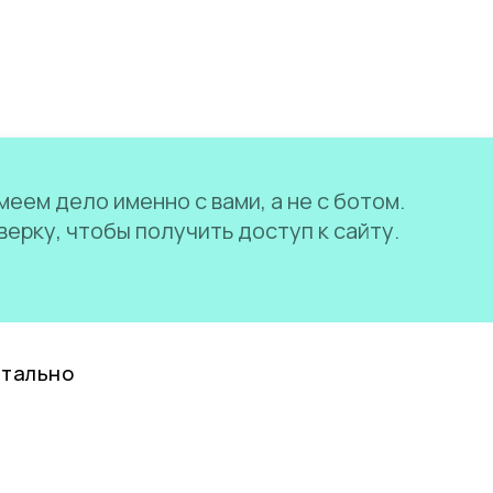
еем дело именно с вами, а не с ботом.
ерку, чтобы получить доступ к сайту.
нтально