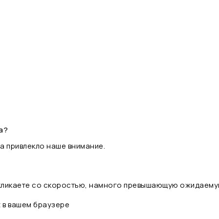
а?
а привлекло наше внимание.
 кликаете со скоростью, намного превышающую ожидаему
t в вашем браузере