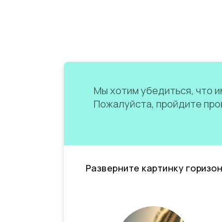
Мы хотим убедиться, что им
Пожалуйста, пройдите пров
Разверните картинку горизо