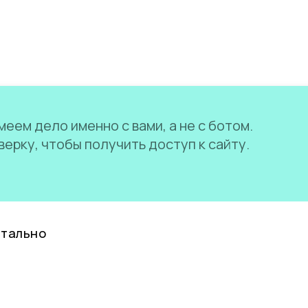
еем дело именно с вами, а не с ботом.
ерку, чтобы получить доступ к сайту.
нтально