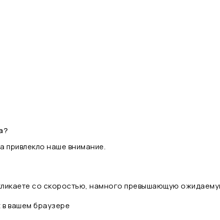
а?
а привлекло наше внимание.
 кликаете со скоростью, намного превышающую ожидаему
t в вашем браузере