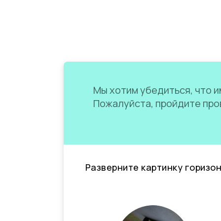
Мы хотим убедиться, что им
Пожалуйста, пройдите пров
Разверните картинку горизо