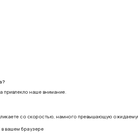
а?
а привлекло наше внимание.
 кликаете со скоростью, намного превышающую ожидаему
t в вашем браузере