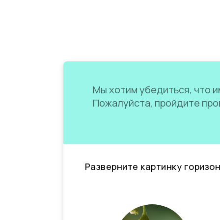
Мы хотим убедиться, что им
Пожалуйста, пройдите пров
Разверните картинку горизо