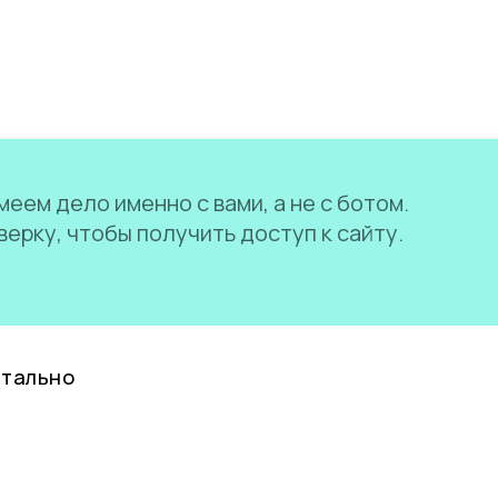
еем дело именно с вами, а не с ботом.
ерку, чтобы получить доступ к сайту.
нтально