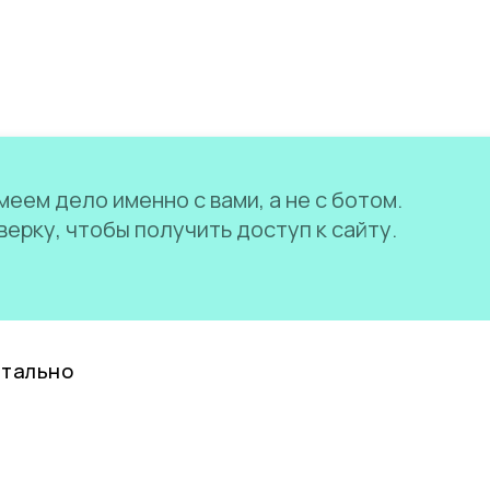
еем дело именно с вами, а не с ботом.
ерку, чтобы получить доступ к сайту.
нтально