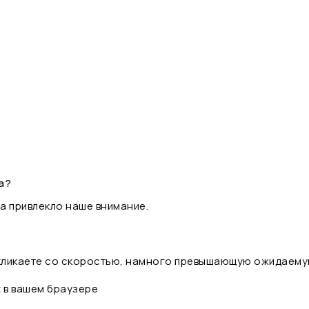
а?
а привлекло наше внимание.
 кликаете со скоростью, намного превышающую ожидаему
t в вашем браузере