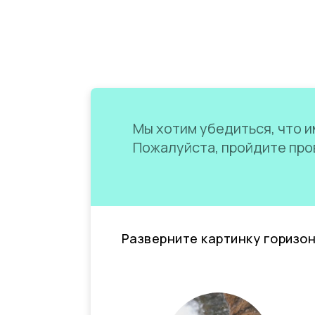
Мы хотим убедиться, что им
Пожалуйста, пройдите пров
Разверните картинку горизо