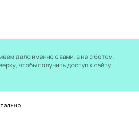
еем дело именно с вами, а не с ботом.
ерку, чтобы получить доступ к сайту.
нтально