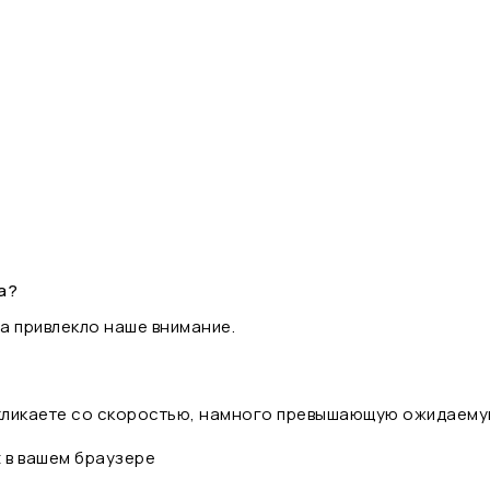
а?
а привлекло наше внимание.
 кликаете со скоростью, намного превышающую ожидаему
t в вашем браузере