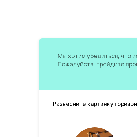
Мы хотим убедиться, что им
Пожалуйста, пройдите пров
Разверните картинку горизо